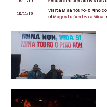
15/11/19
Encuentro con activistas e
Visita Mina Touro-O Pino c
16/11/19
el
Magosto Contra a Mina
e