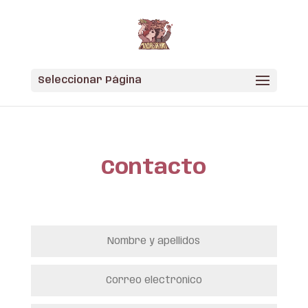
Skip
to
content
Seleccionar Página
Contacto
Nombre
y
apellidos
Correo
electrónico