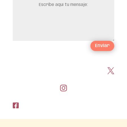
Escribe
aquí
tu
mensaje:
Enviar


